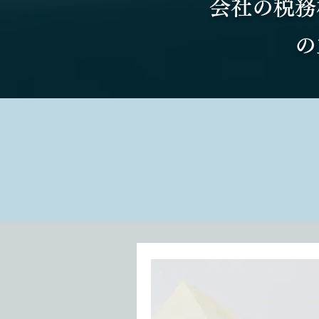
会社の税務
の