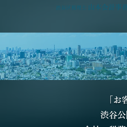
山本会計事
渋谷区税理士
「お
渋谷公