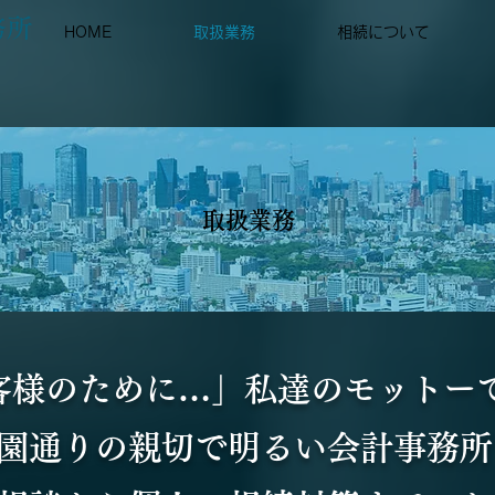
務所
HOME
取扱業務
相続について
取扱業務
客様のために…」私達のモットー
園通りの親切で明るい会計事務所